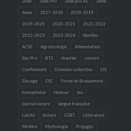
2nde
2nde Pro
2nde pro AE
3ème
4ème
2017-2018
2018-2019
2019-2020
2020-2021
2021-2022
2022-2023
2023-2024
Abeilles
ACSE
Agroécologie
Alimentation
Bac Pro
BTS
chantier
concert
Confinement
Données collectées
EIE
Elevage
ESC
Ferme de Braquemont
homophobie
Humour
Jeu
journal sonore
langue française
Laïcité
lecture
LGBT
Littérature
Molière
Mythologie
Préjugés