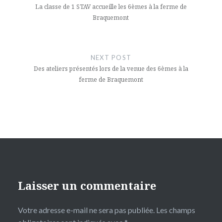
l’article
La classe de 1 STAV accueille les 6èmes à la ferme de
Braquemont
NEXT POST
Des ateliers présentés lors de la venue des 6èmes à la
ferme de Braquemont
Laisser un commentaire
Votre adresse e-mail ne sera pas publiée.
Les champs