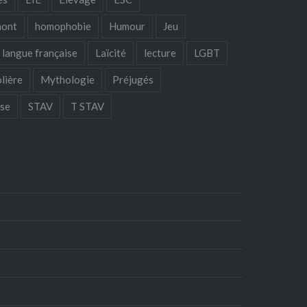
mont
homophobie
Humour
Jeu
langue française
Laïcité
lecture
LGBT
lière
Mythologie
Préjugés
sse
STAV
T STAV