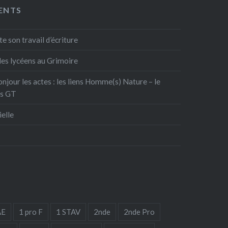
ENTS
e son travail d’écriture
: les lycéens au Grimoire
onjour les actes : les liens Homme(s) Nature – le
es GT
ielle
AE
1 pro F
1 STAV
2nde
2nde Pro