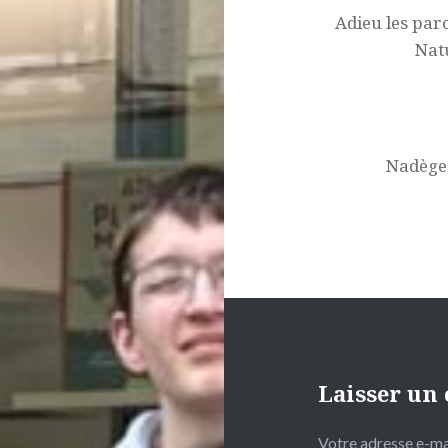
l’article
Adieu les paro
Nat
Nadège 
Laisser un
Votre adresse e-mai