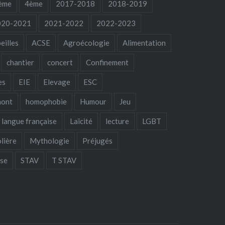
ème
4ème
2017-2018
2018-2019
020-2021
2021-2022
2022-2023
eilles
ACSE
Agroécologie
Alimentation
chantier
concert
Confinement
es
EIE
Elevage
ESC
mont
homophobie
Humour
Jeu
langue française
Laïcité
lecture
LGBT
lière
Mythologie
Préjugés
sse
STAV
T STAV