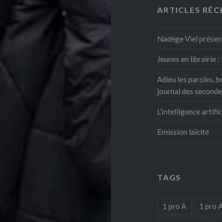
ARTICLES RÉC
Nadège Viel présent
Jeunes en librairie 
Adieu les paroles, b
journal des second
L’intelligence artific
Emission laïcité
TAGS
1 pro A
1 pro 