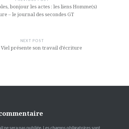
les, bonjour les actes : les liens Homme(s)
ure – le journal des secondes GT
NEXT POST
Viel présente son travail d’écriture
 commentaire
l ne sera pas publiée.
Les champs obligatoires sont