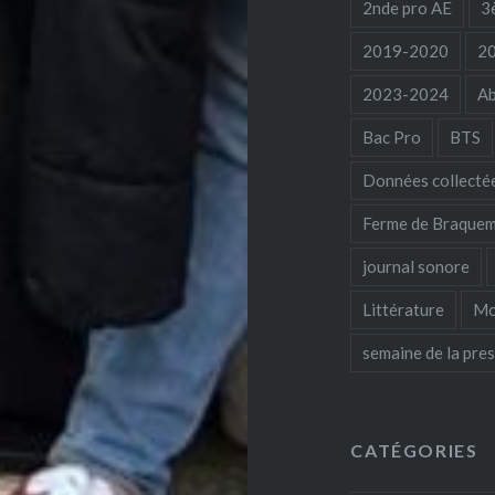
2nde pro AE
3
2019-2020
2
2023-2024
Ab
Bac Pro
BTS
Données collecté
Ferme de Braque
journal sonore
Littérature
Mo
semaine de la pre
CATÉGORIES