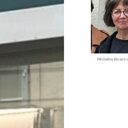
Micheline libraire
Navigation
de