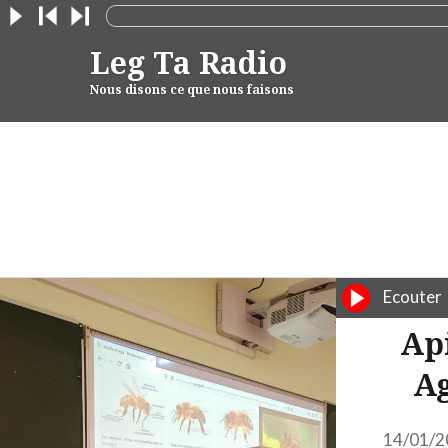
Skip
to
Leg Ta Radio
content
Nous disons ce que nous faisons
Ecouter
Api
Ag
14/01/2