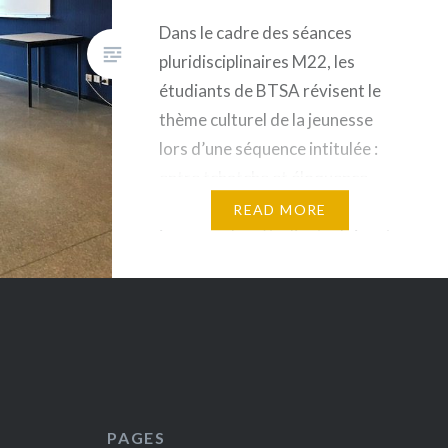
Dans le cadre des séances
pluridisciplinaires M22, les
étudiants de BTSA révisent le
thème culturel de la jeunesse
lors d’une séquence intitulée :
entre tchatche et éloquence,
revenons sur le thème de la
READ MORE
jeunesse. Les étudiants doivent
défendre un parti pris avec
diverses thématiques. Adrien
affirme que oui : la jeunesse
rurale est une jeunesse…
PAGES