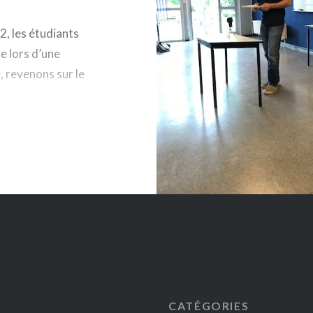
2, les étudiants
e lors d’une
, revenons sur le
endre un parti
rémy affirment
CATÉGORIES