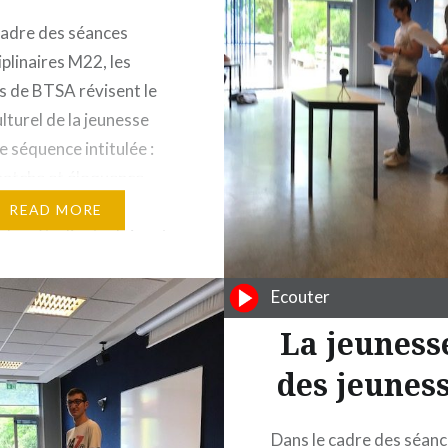
cadre des séances
iplinaires M22, les
s de BTSA révisent le
lturel de la jeunesse
e séquence intitulée :
hatche et éloquence,
 sur le thème de la
READ MORE
. Les étudiants doivent
 un parti pris avec
 thématiques. Corentin
Ecouter
 sur ce thème : la
La jeuness
 est le plus…
des jeuness
Dans le cadre des séan