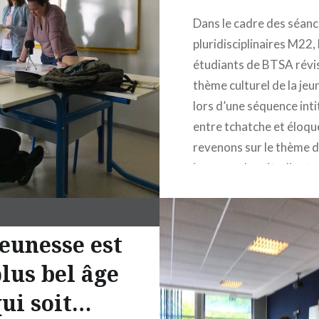
Dans le cadre des séan
pluridisciplinaires M22, 
étudiants de BTSA révis
thème culturel de la je
lors d’une séquence intit
entre tchatche et éloqu
revenons sur le thème d
jeunesse. Les étudiants
défendre un parti pris a
diverses thématiques. 
affirme que les jeunes 
jeunesse est
citoyens responsables.
plus bel âge
ui soit…