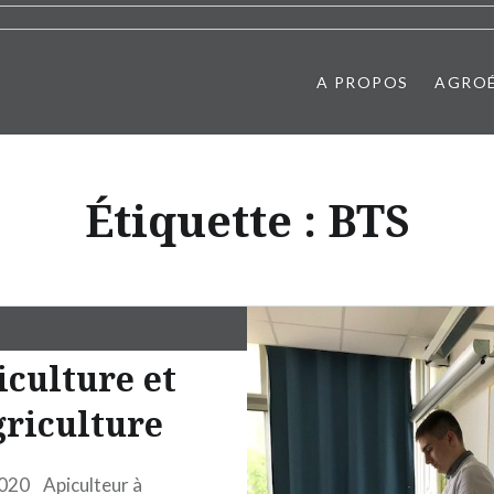
A PROPOS
AGRO
Étiquette :
BTS
culture et
riculture
020 Apiculteur à