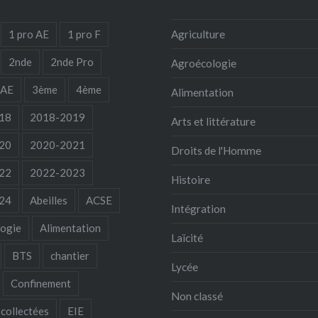
1 pro AE
1 pro F
Agriculture
2nde
2nde Pro
Agroécologie
 AE
3ème
4ème
Alimentation
18
2018-2019
Arts et littérature
20
2020-2021
Droits de l'Homme
22
2022-2023
Histoire
24
Abeilles
ACSE
Intégration
ogie
Alimentation
Laïcité
BTS
chantier
Lycée
Confinement
Non classé
collectées
EIE