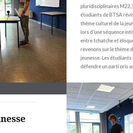
pluridisciplinaires M22, 
étudiants de BTSA révis
thème culturel de la je
lors d’une séquence intit
entre tchatche et éloqu
revenons sur le thème d
jeunesse. Les étudiants
défendre un parti pris a
diverses thématiques. 
et Simon évoquent les
différences des jeuness
unesse