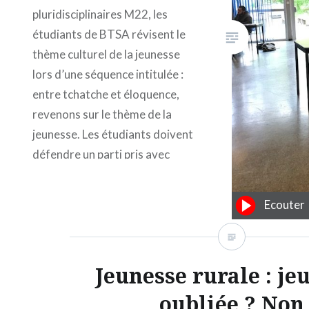
pluridisciplinaires M22, les
étudiants de BTSA révisent le
thème culturel de la jeunesse
lors d’une séquence intitulée :
entre tchatche et éloquence,
revenons sur le thème de la
jeunesse. Les étudiants doivent
défendre un parti pris avec
diverses thématiques. Pierre
s’exprime sur le handicap et la
Ecouter
jeunesse.
Jeunesse rurale : je
oubliée ? Non