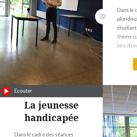
Dans le 
pluridisc
étudiant
thème cu
lors d’un
entre tc
revenons
jeunesse
défendre
diverses
Ecouter
s’exprime
La jeunesse
jeunesse
handicapée
Dans le cadre des séances