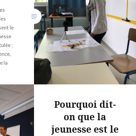
ces
les
ent le
unesse
ulée :
ence,
e la
 doivent
vec
Pauline
sont des
Pourquoi dit-
on que la
jeunesse est le