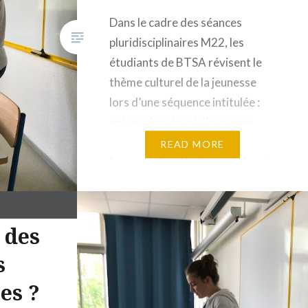
Dans le cadre des séances
pluridisciplinaires M22, les
étudiants de BTSA révisent le
thème culturel de la jeunesse
lors d’une séquence intitulée :
entre tchatche et éloquence,
revenons sur le thème de la
READ MORE
jeunesse. Les étudiants doivent
défendre un parti pris avec
diverses thématiques. Rémy J
affirme que les jeunes font des
 des
choix de consommation…
s
es ?