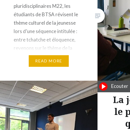
pluridisciplinaires M22, les
étudiants de BTSA révisent le
thème culturel de la jeunesse
lors d’une séquence intitulée :
entre tchatche et éloquence,
revenons sur le thème de la
jeunesse. Les étudiants doivent
READ MORE
défendre un parti pris avec
diverses thématiques. Darina et
Diane défendent un point de vue
Ecouter
: les jeunes…
La 
le 
q