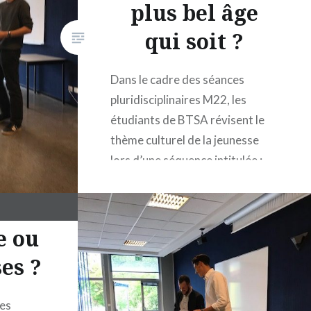
plus bel âge
qui soit ?
Dans le cadre des séances
pluridisciplinaires M22, les
étudiants de BTSA révisent le
thème culturel de la jeunesse
lors d’une séquence intitulée :
entre tchatche et éloquence,
revenons sur le thème de la
jeunesse. Les étudiants doivent
e ou
défendre un parti pris avec
es ?
diverses thématiques. Benjamin
et Emmanuel répondent à cette
question.
ces