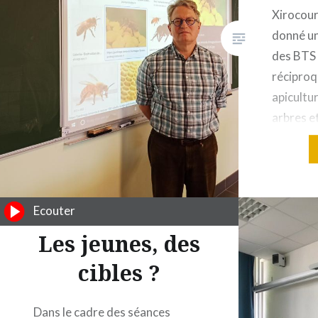
Xirocour
donné un
des BTS 
réciproq
apicultur
arbres et
fleurs et
rendront
pollinise
et légum
Ecouter
(enregis
Les jeunes, des
Voi …
cibles ?
Dans le cadre des séances