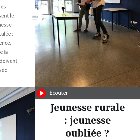
les
ent le
unesse
ulée :
ence,
e la
 doivent
vec
Antoine
Ecouter
es.
Jeunesse rurale
: jeunesse
oubliée ?