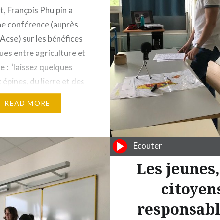
t, François Phulpin a
e conférence (auprès
Acse) sur les bénéfices
ues entre agriculture et
e : ‘laissez quelques
 épines, du lierre et des
 les abeilles vous le
READ MORE
 bien en venant
r vos colzas, tournesols
ineuses”.
Ecouter
trement et photo de C.
Les jeunes,
citoyen
responsabl