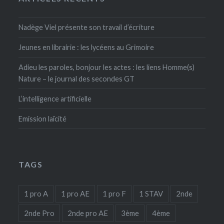
Nadège Viel présente son travail d’écriture
Jeunes en librairie : les lycéens au Grimoire
Adieu les paroles, bonjour les actes : les liens Homme(s)
Nature – le journal des secondes GT
L’intelligence artificielle
Emission laïcité
TAGS
1 pro A
1 pro AE
1 pro F
1 STAV
2nde
2nde Pro
2nde pro AE
3ème
4ème