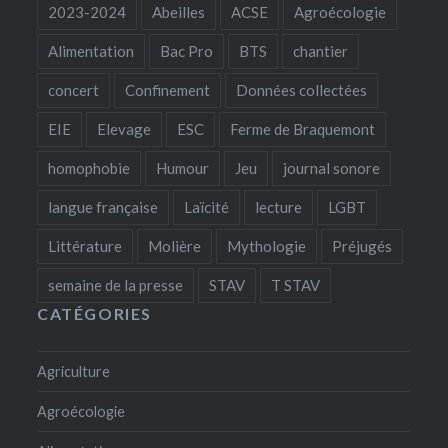
2023-2024
Abeilles
ACSE
Agroécologie
Alimentation
Bac Pro
BTS
chantier
concert
Confinement
Données collectées
EIE
Elevage
ESC
Ferme de Braquemont
homophobie
Humour
Jeu
journal sonore
langue française
Laïcité
lecture
LGBT
Littérature
Molière
Mythologie
Préjugés
semaine de la presse
STAV
T STAV
CATÉGORIES
Agriculture
Agroécologie