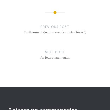
Navigation
de
PREVIOUS POST
l’article
Confinement -Jouons avec les mots (Série 5)
NEXT POST
Au four et au moulin
Laisser un commentaire