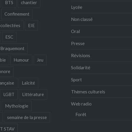
BTS
chantier
Lycée
Confinement
Non classé
collectées
EIE
Oral
ESC
Presse
 Braquemont
Révisions
bie
Humour
Jeu
Solidarité
sonore
Sport
ançaise
Laïcité
Thèmes culturels
LGBT
Littérature
Web radio
Mythologie
Forêt
semaine de la presse
T STAV